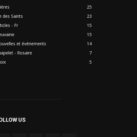
ières
25
e des Saints
23
ticles - Fr
15
euvaine
15
ouvelles et événements
14
apelet - Rosaire
7
oix
5
OLLOW US