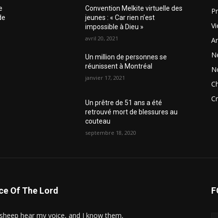
e
Convention Melkite virtuelle des
Pr
de
jeunes : « Car rien n’est
Vi
impossible à Dieu »
avril 20, 2021
Ar
N
Un million de personnes se
réunissent à Montréal
N
janvier 17, 2021
Ch
Cr
Un prêtre de 51 ans a été
retrouvé mort de blessures au
couteau
septembre 18, 2020
ce Of The Lord
F
sheep hear my voice, and I know them,