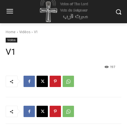
Home
Vidéos
V1
Vidéos
V1
197