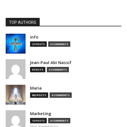
TOP AUTHORS
info
21 POSTS
0 COMMENTS
Jean-Paul Abi Nassif
0 POSTS
0 COMMENTS
Maria
802 POSTS
0 COMMENTS
Marketing
12 POSTS
0 COMMENTS
https://sawtelrab.org