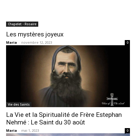
Chapelet - Rosaire
Les mystères joyeux
Maria
-
novembre 12, 2023
0
Vie des Saints
La Vie et la Spiritualité de Frère Estephan
Nehmé : Le Saint du 30 août
Maria
-
mai 1, 2023
0